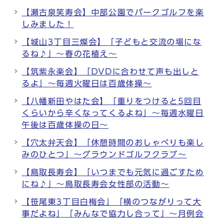
【瀬古泉笑寿会】中部公園でパークゴルフを楽
しみました！
【城山3丁目三燦会】「子どもと交流の場にな
るね♪」～春の花植え～
【筑紫永楽会】「DVDに合わせて声も出しと
るよ」～毎週火曜日は百歳体操～
【八幡新田やはた会】「重りをつけると5回目
くらいから辛くなってくるよね」～毎週水曜日
午後は百歳体操の日～
【穴太弁天会】「休憩時間のおしゃべりも楽し
みのひとつ」～グラウンドゴルフクラブ～
【鳥取長寿会】「いつまでも元気に過ごすため
にね♪」～鳥取長寿会女性部の活動～
【笹尾東3丁目白梅会」「横のつながりって大
事だよね」「みんなで協力し合って」～月例会