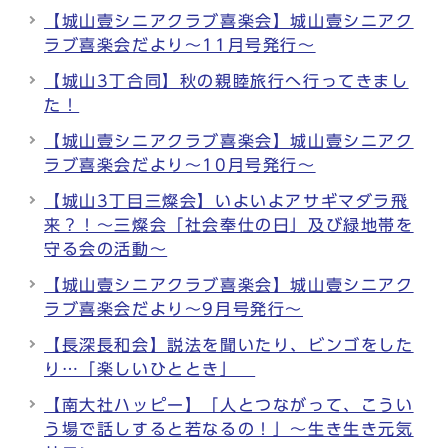
【城山壹シニアクラブ喜楽会】城山壹シニアク
ラブ喜楽会だより～11月号発行～
【城山3丁合同】秋の親睦旅行へ行ってきまし
た！
【城山壹シニアクラブ喜楽会】城山壹シニアク
ラブ喜楽会だより～10月号発行～
【城山3丁目三燦会】いよいよアサギマダラ飛
来？！～三燦会「社会奉仕の日」及び緑地帯を
守る会の活動～
【城山壹シニアクラブ喜楽会】城山壹シニアク
ラブ喜楽会だより～9月号発行～
【長深長和会】説法を聞いたり、ビンゴをした
り…「楽しいひととき」
【南大社ハッピー】「人とつながって、こうい
う場で話しすると若なるの！」～生き生き元気