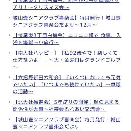
【笹尾東3丁目白梅会】前日から会場準備バッ
チリ！～クリスマス会～
城山壹シニアクラブ喜楽会】毎月発行！城山壹
シニアクラブ喜楽会だより～12月～
【笹尾東3丁目白梅会】ニコニコ顔で 食事、入
浴を堪能～小旅行～
【南大社ハッピー】「私92歳やで！楽しくて
仕方ないよ！」～火・金曜日はグランドゴルフ
～
【六把野新田六和会】「いくつになっても元気
でいたい」「いつまでも続けていたい」～卓球
の活動～
【北大社福寿会】5年ぶりの開催！顔の見える
関係性が大事～福寿会ふれあい交流会～
【城山壹シニアクラブ喜楽会】毎月発行！城山
壹シニアクラブ喜楽会だより