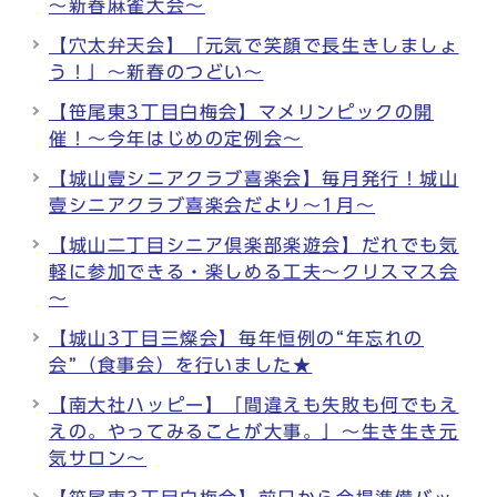
～新春麻雀大会～
【穴太弁天会】「元気で笑顔で長生きしましょ
う！」～新春のつどい～
【笹尾東3丁目白梅会】マメリンピックの開
催！～今年はじめの定例会～
【城山壹シニアクラブ喜楽会】毎月発行！城山
壹シニアクラブ喜楽会だより～1月～
【城山二丁目シニア倶楽部楽遊会】だれでも気
軽に参加できる・楽しめる工夫～クリスマス会
～
【城山3丁目三燦会】毎年恒例の“年忘れの
会”（食事会）を行いました★
【南大社ハッピー】「間違えも失敗も何でもえ
えの。やってみることが大事。」～生き生き元
気サロン～