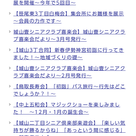
展を開催～今年で5回目～
【笹尾東3丁目白梅会】集会所にお雛様を展示
～会員の力作です～
城山壹シニアクラブ喜楽会】城山壹シニアクラ
ブ喜楽会だより～3月号発行～
【城山3丁合同】新春伊勢神宮初詣に行ってき
ました！～地域づくりの礎～
【城山壹シニアクラブ喜楽会】城山壹シニアク
ラブ喜楽会だより～2月号発行～
【鳥取長寿会】「初詣」バス旅行～行先はどこ
でしょうか？！～
【中上五和会】マジックショーを楽しみまし
た！ ～12月・1月の誕生会～
【城山二丁目シニア倶楽部楽遊会】「楽しい気
持ちが勝るからね」「あっという間に感じる」