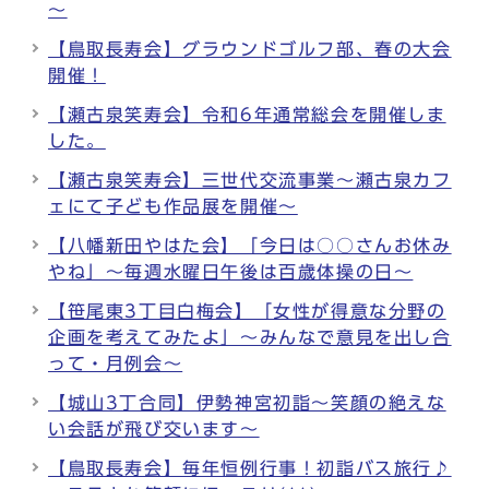
～
【鳥取長寿会】グラウンドゴルフ部、春の大会
開催！
【瀬古泉笑寿会】令和6年通常総会を開催しま
した。
【瀬古泉笑寿会】三世代交流事業～瀬古泉カフ
ェにて子ども作品展を開催～
【八幡新田やはた会】「今日は○○さんお休み
やね」～毎週水曜日午後は百歳体操の日～
【笹尾東3丁目白梅会】「女性が得意な分野の
企画を考えてみたよ」～みんなで意見を出し合
って・月例会～
【城山3丁合同】伊勢神宮初詣～笑顔の絶えな
い会話が飛び交います～
【鳥取長寿会】毎年恒例行事！初詣バス旅行♪