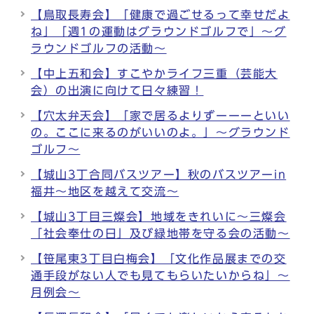
【鳥取長寿会】「健康で過ごせるって幸せだよ
ね」「週1の運動はグラウンドゴルフで」～グ
ラウンドゴルフの活動～
【中上五和会】すこやかライフ三重（芸能大
会）の出演に向けて日々練習！
【穴太弁天会】「家で居るよりずーーーといい
の。ここに来るのがいいのよ。」～グラウンド
ゴルフ～
【城山3丁合同バスツアー】秋のバスツアーin
福井～地区を越えて交流～
【城山3丁目三燦会】地域をきれいに～三燦会
「社会奉仕の日」及び緑地帯を守る会の活動～
【笹尾東3丁目白梅会】「文化作品展までの交
通手段がない人でも見てもらいたいからね」～
月例会～