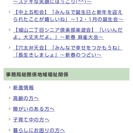
～ステキな笑顔にほっこり(^^)～
【中上五和会】「みんなで誕生日と新年を迎え
られたことが嬉しいね」～12・1月の誕生会～
【城山二丁目シニア倶楽部楽遊会】「いいんだ
よ。大丈夫だよ。」～新春 麻雀大会～
【穴太弁天会】「みんなで幸せをつかもうね」
「長生きしましょ」～新春のつどい～
事務局総務係地域福祉関係
新着情報
高齢の方へ
障がいのある方へ
子育て中の方へ
暮らしにお困りの方へ