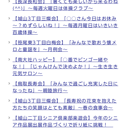
【長深長和会】「暑くても楽しいから来るわね
(^^)」～毎週火曜日は体操クラブ～
【城山3丁目三燦会】「○○さん今日はお休み
～？めずらしいね！」～毎週月曜日はいきいき
百歳体操～
【笹尾東3丁目白梅会】「みんなで歌おう懐メ
ロと童謡を」～月例会～
【南大社ハッピー】「○番でビンゴ一緒や
な！」「じゃんけんで決めよか！」～生き生き
元気サロン～
【鳥取長寿会】「みんなで過ごし充実した日に
なったね」～親睦旅行～
【城山3丁目三燦会】「長寿祝の花束を抱えた
方たちの笑顔はとても素敵」～春の食事会～
【城山二丁目シニア倶楽部楽遊会】今年のシニ
ア作品展出展作品づくりで折り紙に挑戦！