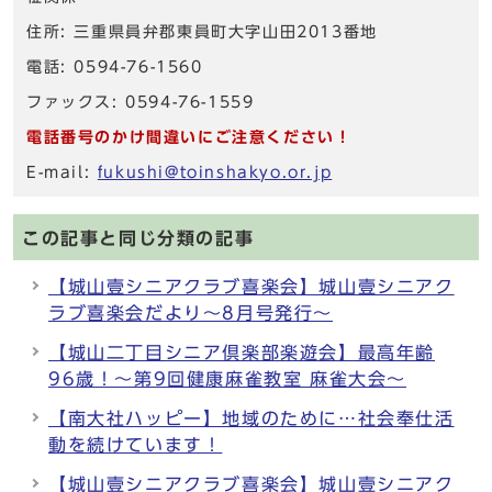
住所: 三重県員弁郡東員町大字山田2013番地
電話: 0594-76-1560
ファックス: 0594-76-1559
電話番号のかけ間違いにご注意ください！
E-mail:
fukushi@toinshakyo.or.jp
この記事と同じ分類の記事
【城山壹シニアクラブ喜楽会】城山壹シニアク
ラブ喜楽会だより～8月号発行～
【城山二丁目シニア倶楽部楽遊会】最高年齢
96歳！～第9回健康麻雀教室 麻雀大会～
【南大社ハッピー】地域のために…社会奉仕活
動を続けています！
【城山壹シニアクラブ喜楽会】城山壹シニアク