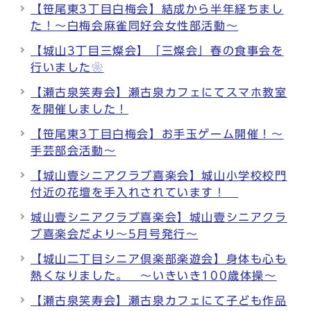
【笹尾東3丁目白梅会】結成から半年経ちまし
た！～白梅会麻雀同好会女性部活動～
【城山3丁目三燦会】「三燦会」春の食事会を
行いました❀
【瀬古泉笑寿会】瀬古泉カフェにてスマホ教室
を開催しました！
【笹尾東3丁目白梅会】お手玉ゲーム開催！～
手芸部会活動～
【城山壹シニアクラブ喜楽会】城山小学校校門
付近の花壇を手入れされています！
城山壹シニアクラブ喜楽会】城山壹シニアクラ
ブ喜楽会だより～5月号発行～
【城山二丁目シニア倶楽部楽遊会】身体も心も
熱くなりました。 ～いきいき100歳体操～
【瀬古泉笑寿会】瀬古泉カフェにて子ども作品