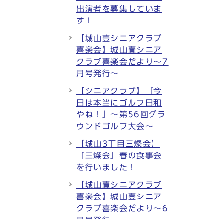
出演者を募集していま
す！
【城山壹シニアクラブ
喜楽会】城山壹シニア
クラブ喜楽会だより～7
月号発行～
【シニアクラブ】「今
日は本当にゴルフ日和
やね！」～第56回グラ
ウンドゴルフ大会～
【城山3丁目三燦会】
「三燦会」春の食事会
を行いました！
【城山壹シニアクラブ
喜楽会】城山壹シニア
クラブ喜楽会だより～6