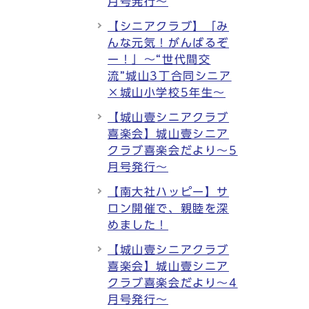
月号発行～
【シニアクラブ】「み
んな元気！がんばるぞ
ー！」～“世代間交
流”城山3丁合同シニア
×城山小学校5年生～
【城山壹シニアクラブ
喜楽会】城山壹シニア
クラブ喜楽会だより～5
月号発行～
【南大社ハッピー】サ
ロン開催で、親睦を深
めました！
【城山壹シニアクラブ
喜楽会】城山壹シニア
クラブ喜楽会だより～4
月号発行～