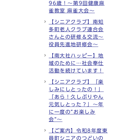
96歳！～第9回健康麻
雀教室 麻雀大会～
【シニアクラブ】南知
多町老人クラブ連合会
さんとの研修＆交流～
役員先進地研修会～
【南大社ハッピー】地
域のために…社会奉仕
活動を続けています！
【シニアクラブ】「楽
しみにしとったの！」
「あら！久しぶりやん
元気しとった？」～年
に一度の“お楽しみ
会”～
【ご案内】令和8年度東
員町シニアのつどいの