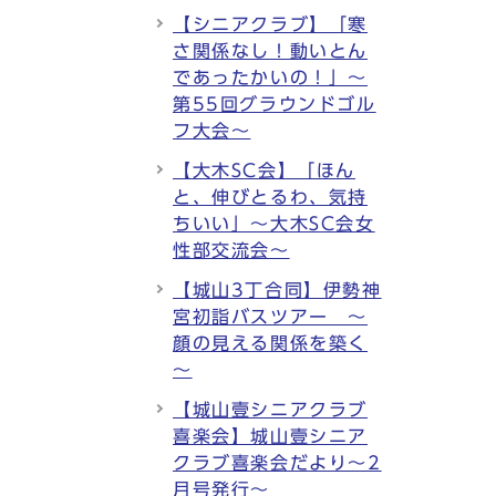
【シニアクラブ】「寒
さ関係なし！動いとん
であったかいの！」～
第55回グラウンドゴル
フ大会～
【大木SC会】「ほん
と、伸びとるわ、気持
ちいい」～大木SC会女
性部交流会～
【城山3丁合同】伊勢神
宮初詣バスツアー ～
顔の見える関係を築く
～
【城山壹シニアクラブ
喜楽会】城山壹シニア
クラブ喜楽会だより～2
月号発行～