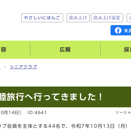
読み上げ
読み上げ設定
やさしいにほんご
内容
広報
採
グ
シニアクラブ
睦旅行へ行ってきました！
10月14日
]
ID:4641
ソーシ
ブ会員を主体とする44名で、令和7年10月13日（月