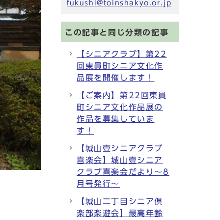
fukushi@toinshakyo.or.jp
この記事と同じ分類の記事
【シニアクラブ】第22
回東員町シニア文化作
品展を開催します！
【ご案内】第22回東員
町シニア文化作品展の
作品を募集していま
す！
【城山壹シニアクラブ
喜楽会】城山壹シニア
クラブ喜楽会だより～8
月号発行～
【城山二丁目シニア倶
楽部楽遊会】最高年齢