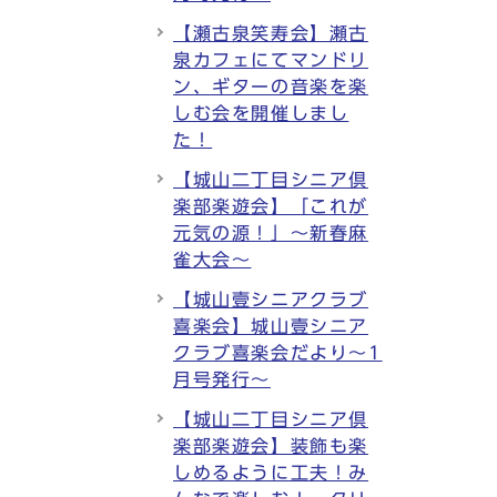
【瀬古泉笑寿会】瀬古
泉カフェにてマンドリ
ン、ギターの音楽を楽
しむ会を開催しまし
た！
【城山二丁目シニア倶
楽部楽遊会】「これが
元気の源！」～新春麻
雀大会～
【城山壹シニアクラブ
喜楽会】城山壹シニア
クラブ喜楽会だより～1
月号発行～
【城山二丁目シニア倶
楽部楽遊会】装飾も楽
しめるように工夫！み