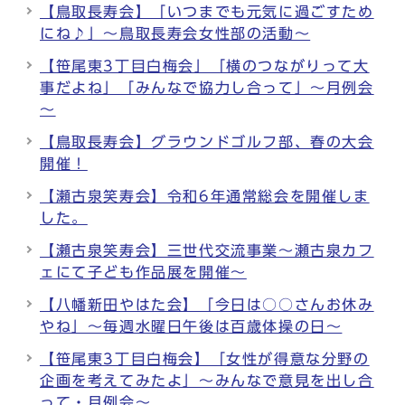
【鳥取長寿会】「いつまでも元気に過ごすため
にね♪」～鳥取長寿会女性部の活動～
【笹尾東3丁目白梅会」「横のつながりって大
事だよね」「みんなで協力し合って」～月例会
～
【鳥取長寿会】グラウンドゴルフ部、春の大会
開催！
【瀬古泉笑寿会】令和6年通常総会を開催しま
した。
【瀬古泉笑寿会】三世代交流事業～瀬古泉カフ
ェにて子ども作品展を開催～
【八幡新田やはた会】「今日は○○さんお休み
やね」～毎週水曜日午後は百歳体操の日～
【笹尾東3丁目白梅会】「女性が得意な分野の
企画を考えてみたよ」～みんなで意見を出し合
って・月例会～