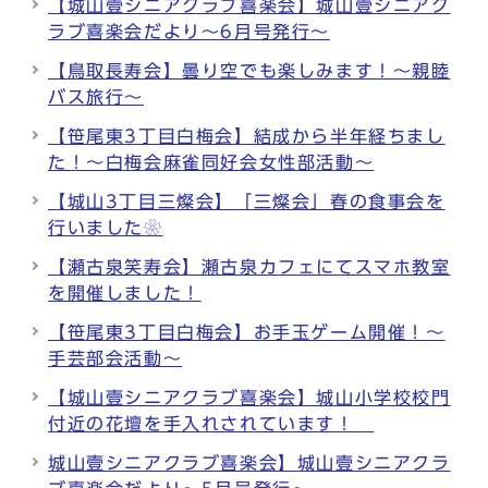
【城山壹シニアクラブ喜楽会】城山壹シニアク
ラブ喜楽会だより～6月号発行～
【鳥取長寿会】曇り空でも楽しみます！～親睦
バス旅行～
【笹尾東3丁目白梅会】結成から半年経ちまし
た！～白梅会麻雀同好会女性部活動～
【城山3丁目三燦会】「三燦会」春の食事会を
行いました❀
【瀬古泉笑寿会】瀬古泉カフェにてスマホ教室
を開催しました！
【笹尾東3丁目白梅会】お手玉ゲーム開催！～
手芸部会活動～
【城山壹シニアクラブ喜楽会】城山小学校校門
付近の花壇を手入れされています！
城山壹シニアクラブ喜楽会】城山壹シニアクラ