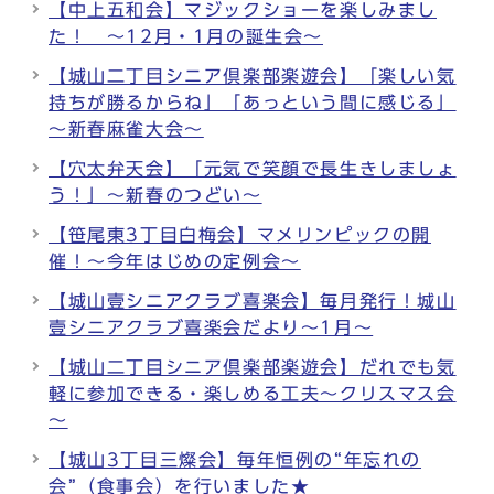
【中上五和会】マジックショーを楽しみまし
た！ ～12月・1月の誕生会～
【城山二丁目シニア倶楽部楽遊会】「楽しい気
持ちが勝るからね」「あっという間に感じる」
～新春麻雀大会～
【穴太弁天会】「元気で笑顔で長生きしましょ
う！」～新春のつどい～
【笹尾東3丁目白梅会】マメリンピックの開
催！～今年はじめの定例会～
【城山壹シニアクラブ喜楽会】毎月発行！城山
壹シニアクラブ喜楽会だより～1月～
【城山二丁目シニア倶楽部楽遊会】だれでも気
軽に参加できる・楽しめる工夫～クリスマス会
～
【城山3丁目三燦会】毎年恒例の“年忘れの
会”（食事会）を行いました★