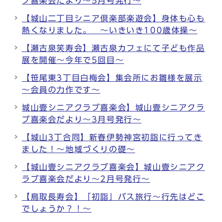
ブ喜楽会だより～5月号発行～
【城山二丁目シニア倶楽部楽遊会】身体も心も
熱くなりました。 ～いきいき100歳体操～
【瀬古泉笑寿会】瀬古泉カフェにて子ども作品
展を開催～今年で5回目～
【笹尾東3丁目白梅会】集会所にお雛様を展示
～会員の力作です～
城山壹シニアクラブ喜楽会】城山壹シニアクラ
ブ喜楽会だより～3月号発行～
【城山3丁合同】新春伊勢神宮初詣に行ってき
ました！～地域づくりの礎～
【城山壹シニアクラブ喜楽会】城山壹シニアク
ラブ喜楽会だより～2月号発行～
【鳥取長寿会】「初詣」バス旅行～行先はどこ
でしょうか？！～