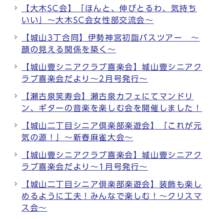
【大木SC会】「ほんと、伸びとるわ、気持ち
いい」～大木SC会女性部交流会～
【城山3丁合同】伊勢神宮初詣バスツアー ～
顔の見える関係を築く～
【城山壹シニアクラブ喜楽会】城山壹シニアク
ラブ喜楽会だより～2月号発行～
【瀬古泉笑寿会】瀬古泉カフェにてマンドリ
ン、ギターの音楽を楽しむ会を開催しました！
【城山二丁目シニア倶楽部楽遊会】「これが元
気の源！」～新春麻雀大会～
【城山壹シニアクラブ喜楽会】城山壹シニアク
ラブ喜楽会だより～1月号発行～
【城山二丁目シニア倶楽部楽遊会】装飾も楽し
めるように工夫！みんなで楽しむ！～クリスマ
ス会～