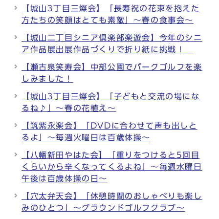
【城山3丁目三燦会】「長寿祝の花束を抱えた
方たちの笑顔はとても素敵」～春の食事会～
【城山二丁目シニア倶楽部楽遊会】今年のシニ
ア作品展出展作品づくりで折り紙に挑戦！
【瀬古泉笑寿会】中部公園でパークゴルフを楽
しみました！
【城山3丁目三燦会】「子どもと交流の場にな
るね♪」～春の花植え～
【筑紫永楽会】「DVDに合わせて声も出しと
るよ」～毎週火曜日は百歳体操～
【八幡新田やはた会】「重りをつけると5回目
くらいから辛くなってくるよね」～毎週水曜日
午後は百歳体操の日～
【穴太弁天会】「休憩時間のおしゃべりも楽し
みのひとつ」～グラウンドゴルフクラブ～