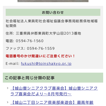
お問い合わせ
社会福祉法人東員町社会福祉協議会事務局総務係地域福
祉関係
住所: 三重県員弁郡東員町大字山田2013番地
電話: 0594-76-1560
ファックス: 0594-76-1559
電話番号のかけ間違いにご注意ください！
E-mail:
fukushi@toinshakyo.or.jp
この記事と同じ分類の記事
【城山壹シニアクラブ喜楽会】城山壹シニアク
ラブ喜楽会だより～8月号発行～
【城山二丁目シニア倶楽部楽遊会】最高年齢