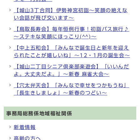
【城山3丁合同】伊勢神宮初詣～笑顔の絶えな
い会話が飛び交います～
【鳥取長寿会】毎年恒例行事！初詣バス旅行♪
～ステキな笑顔にほっこり(^^)～
【中上五和会】「みんなで誕生日と新年を迎え
られたことが嬉しいね」～12・1月の誕生会～
【城山二丁目シニア倶楽部楽遊会】「いいんだ
よ。大丈夫だよ。」～新春 麻雀大会～
【穴太弁天会】「みんなで幸せをつかもうね」
「長生きしましょ」～新春のつどい～
事務局総務係地域福祉関係
新着情報
高齢の方へ