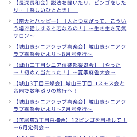
【長深長和会】説法を聞いたり、ビンゴをした
り…「楽しいひととき」
【南大社ハッピー】「人とつながって、こうい
う場で話しすると若なるの！」～生き生き元気
サロン～
【城山壹シニアクラブ喜楽会】城山壹シニアク
ラブ喜楽会だより～8月号発行～
【城山二丁目シニア倶楽部楽遊会】「やった
～！初めて当たった！」～夏季麻雀大会～
【城山3丁目三燦会】城山三丁目コスモス会と
合同で数年ぶりの旅行へ！
【城山壹シニアクラブ喜楽会】城山壹シニアク
ラブ喜楽会だより～7月号発行～
【笹尾東3丁目白梅会】12ビンゴを目指して！
～6月定例会～