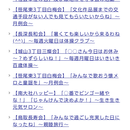
【笹尾東3丁目白梅会】「文化作品展までの交
通手段がない人でも見てもらいたいからね」～
月例会～
【長深長和会】「暑くても楽しいから来るわね
(^^)」～毎週火曜日は体操クラブ～
【城山3丁目三燦会】「○○さん今日はお休み
～？めずらしいね！」～毎週月曜日はいきいき
百歳体操～
【笹尾東3丁目白梅会】「みんなで歌おう懐メ
ロと童謡を」～月例会～
【南大社ハッピー】「○番でビンゴ一緒や
な！」「じゃんけんで決めよか！」～生き生き
元気サロン～
【鳥取長寿会】「みんなで過ごし充実した日に
なったね」～親睦旅行～