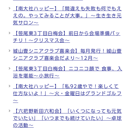
【南大社ハッピー】「間違えも失敗も何でもえ
えの。やってみることが大事。」～生き生き元
気サロン～
【笹尾東3丁目白梅会】前日から会場準備バッ
チリ！～クリスマス会～
城山壹シニアクラブ喜楽会】毎月発行！城山壹
シニアクラブ喜楽会だより～12月～
【笹尾東3丁目白梅会】ニコニコ顔で 食事、入
浴を堪能～小旅行～
【南大社ハッピー】「私92歳やで！楽しくて
仕方ないよ！」～火・金曜日はグランドゴルフ
～
【六把野新田六和会】「いくつになっても元気
でいたい」「いつまでも続けていたい」～卓球
の活動～