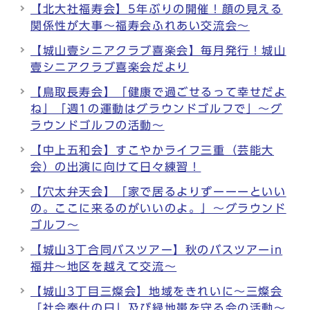
【北大社福寿会】5年ぶりの開催！顔の見える
関係性が大事～福寿会ふれあい交流会～
【城山壹シニアクラブ喜楽会】毎月発行！城山
壹シニアクラブ喜楽会だより
【鳥取長寿会】「健康で過ごせるって幸せだよ
ね」「週1の運動はグラウンドゴルフで」～グ
ラウンドゴルフの活動～
【中上五和会】すこやかライフ三重（芸能大
会）の出演に向けて日々練習！
【穴太弁天会】「家で居るよりずーーーといい
の。ここに来るのがいいのよ。」～グラウンド
ゴルフ～
【城山3丁合同バスツアー】秋のバスツアーin
福井～地区を越えて交流～
【城山3丁目三燦会】地域をきれいに～三燦会
「社会奉仕の日」及び緑地帯を守る会の活動～