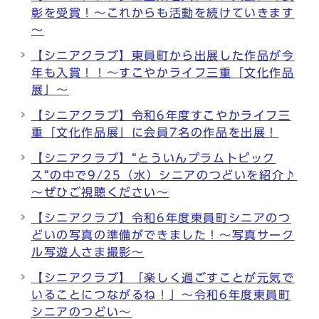
彰を受賞！～これからも活動を続けていきます
～
【シニアクラブ】東員町から出展した作品が今
年も入賞！！～すこやかライフ三重「文化作品
展」～
【シニアクラブ】令和6年度すこやかライフ三
重「文化作品展」に会員7名の作品を出展！
【シニアクラブ】“とういんプラムトピック
ス”の中で9/25（水）シニアのつどいを紹介♪
～ぜひご視聴ください～
【シニアクラブ】令和6年度東員町シニアのつ
どいの写真の準備ができました！～写真サーク
ル写遊人さま撮影～
【シニアクラブ】「楽しく過ごすことが元気で
いることにつながるね！」～令和6年度東員町
シニアのつどい～