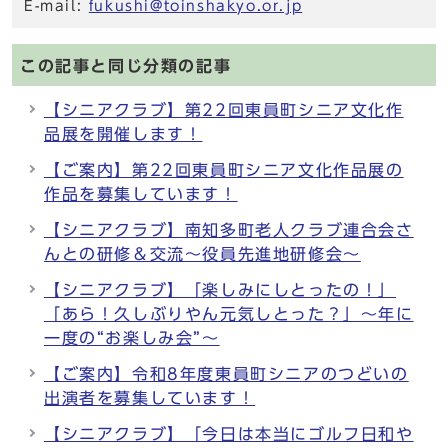
E-mail:
fukushi@toinshakyo.or.jp
この記事と同じ分類の記事
【シニアクラブ】第22回東員町シニア文化作
品展を開催します！
【ご案内】第22回東員町シニア文化作品展の
作品を募集しています！
【シニアクラブ】南知多町老人クラブ連合会さ
んとの研修＆交流～役員先進地研修会～
【シニアクラブ】「楽しみにしとったの！」
「あら！久しぶりやん元気しとった？」～年に
一度の“お楽しみ会”～
【ご案内】令和8年度東員町シニアのつどいの
出演者を募集しています！
【シニアクラブ】「今日は本当にゴルフ日和や