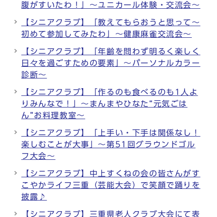
腹がすいたわ！」～ユニカール体験・交流会～
【シニアクラブ】「教えてもらおうと思って～
初めて参加してみたわ」～健康麻雀交流会～
【シニアクラブ】「年齢を問わず明るく楽しく
日々を過ごすための要素」～パーソナルカラー
診断～
【シニアクラブ】「作るのも食べるのも1人よ
りみんなで！」～まんまやひなた“元気ごは
ん”お料理教室～
【シニアクラブ】「上手い・下手は関係なし！
楽しむことが大事」～第51回グラウンドゴル
フ大会～
【シニアクラブ】中上すくねの会の皆さんがす
こやかライフ三重（芸能大会）で笑顔で踊りを
披露♪
【シニアクラブ】三重県老人クラブ大会にて表