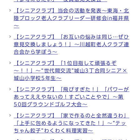
【シニアクラブ】当会の活動を発表～東海・北
陸ブロック老人クラブリーダー研修会in福井県
～
【シニアクラブ】「お互いの悩みは同じ…ぜひ
意見交換しましょう！」～川越町老人クラブ連
合会から学ぼう～
【シニアクラブ】「1位目指して頑張るぞ
～！！」～“世代間交流”城山3丁合同シニア×
城山小学校5年生～
【シニアクラブ】「飛びすぎた！」「パワーが
あってええやないの！すごいことやで」～第
50回グラウンドゴルフ大会～
【シニアクラブ】「家で作るのと全然違うわ」
「上手に包めるようになってきた！」～“テッ
ちゃん餃子”わくわく料理実習～