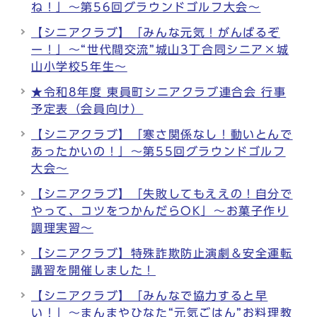
ね！」～第56回グラウンドゴルフ大会～
【シニアクラブ】「みんな元気！がんばるぞ
ー！」～“世代間交流”城山3丁合同シニア×城
山小学校5年生～
★令和8年度 東員町シニアクラブ連合会 行事
予定表（会員向け）
【シニアクラブ】「寒さ関係なし！動いとんで
あったかいの！」～第55回グラウンドゴルフ
大会～
【シニアクラブ】「失敗してもええの！自分で
やって、コツをつかんだらOK」～お菓子作り
調理実習～
【シニアクラブ】特殊詐欺防止演劇＆安全運転
講習を開催しました！
【シニアクラブ】「みんなで協力すると早
い！」～まんまやひなた“元気ごはん”お料理教