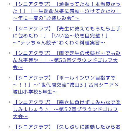
【シニアクラブ】「頑張ってたね！本当良かっ
た！」「一生懸命な姿に感動…泣けてきたわ」
～年に一度の“お楽しみ会”～
【シニアクラブ】「先生に教えてもろたら上手
に包めたわ！」「いい色～焼き目完璧！」
～“テッちゃん餃子”わくわく料理実習～
【シニアクラブ】「雨で芝生の状態が…でもみ
んな平等や！」～第53回グラウンドゴルフ大
会～
【シニアクラブ】「ホールインワン目指すで
～！！」～“世代間交流”城山3丁合同シニア×
城山小学校5年生～
【シニアクラブ】「寒さに負けずにみんなで楽
しみましょう♪」～第52回グラウンドゴルフ
大会～
【シニアクラブ】「久しぶりに運動したからお