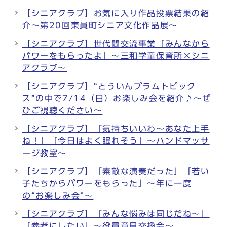
【シニアクラブ】お気に入り作品投票結果の紹
介～第20回東員町シニア文化作品展～
【シニアクラブ】世代間交流事業「みんなから
パワーをもらったよ」～三和学童保育所×シニ
アクラブ～
【シニアクラブ】“とういんプラムトピック
ス”の中で7/14（日）お楽しみ会を紹介♪～ぜ
ひご視聴ください～
【シニアクラブ】「気持ちいいわ～あなた上手
ね！」「今日はよく眠れそう」～ハンドマッサ
ージ教室～
【シニアクラブ】「素敵な演奏だった」「若い
子たちからパワーをもらった」～年に一度
の“お楽しみ会”～
【シニアクラブ】「みんな悩みは同じだね～」
「参考にしたい」～役員意見交換会～