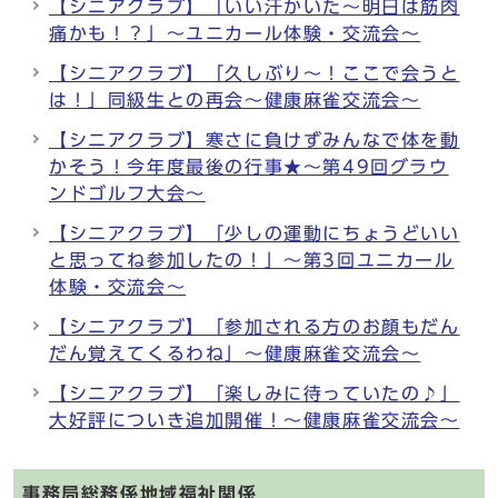
【シニアクラブ】「いい汗かいた～明日は筋肉
痛かも！？」～ユニカール体験・交流会～
【シニアクラブ】「久しぶり～！ここで会うと
は！」同級生との再会～健康麻雀交流会～
【シニアクラブ】寒さに負けずみんなで体を動
かそう！今年度最後の行事★～第49回グラウ
ンドゴルフ大会～
【シニアクラブ】「少しの運動にちょうどいい
と思ってね参加したの！」～第3回ユニカール
体験・交流会～
【シニアクラブ】「参加される方のお顔もだん
だん覚えてくるわね」～健康麻雀交流会～
【シニアクラブ】「楽しみに待っていたの♪」
大好評についき追加開催！～健康麻雀交流会～
事務局総務係地域福祉関係