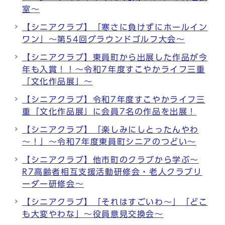
室～
【シニアクラブ】「寒さに負けずにホールイン
ワン」～第54回グラウンドゴルフ大会～
【シニアクラブ】東員町から出展した作品が今
年も入賞！！～令和7年度すこやかライフ三重
「文化作品展」～
【シニアクラブ】令和7年度すこやかライフ三
重「文化作品展」に会員7名の作品を出展！
【シニアクラブ】「楽しみにしとったんやわ
～！」～令和7年度東員町シニアのつどい～
【シニアクラブ】他市町のクラブから学ぶ～
R7高齢者相互支援活動研修会・老人クラブリ
ーダー研修会～
【シニアクラブ】「それはすごいわ～」「どこ
も大変やわな」～役員意見交換会～