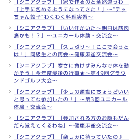
【シニアクラブ】「家で作るのと全然違うわ」
「上手に包めるようになってきた！」～“テッ
ちゃん餃子”わくわく料理実習～
【シニアクラブ】「いい汗かいた～明日は筋肉
痛かも！？」～ユニカール体験・交流会～
【シニアクラブ】「久しぶり～！ここで会うと
は！」同級生との再会～健康麻雀交流会～
【シニアクラブ】寒さに負けずみんなで体を動
かそう！今年度最後の行事★～第49回グラウ
ンドゴルフ大会～
【シニアクラブ】「少しの運動にちょうどいい
と思ってね参加したの！」～第3回ユニカール
体験・交流会～
【シニアクラブ】「参加される方のお顔もだん
だん覚えてくるわね」～健康麻雀交流会～
【シニアクラブ】「楽しみに待っていたの♪」