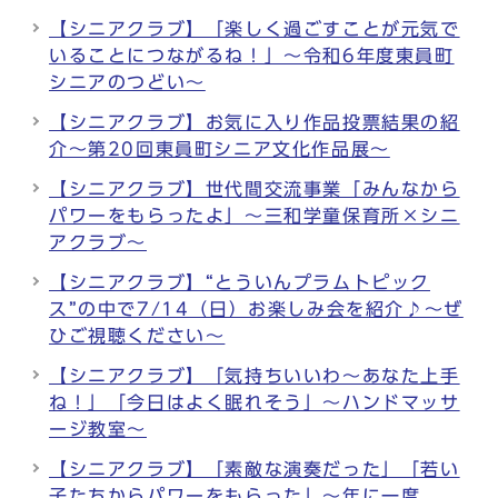
【シニアクラブ】「楽しく過ごすことが元気で
いることにつながるね！」～令和6年度東員町
シニアのつどい～
【シニアクラブ】お気に入り作品投票結果の紹
介～第20回東員町シニア文化作品展～
【シニアクラブ】世代間交流事業「みんなから
パワーをもらったよ」～三和学童保育所×シニ
アクラブ～
【シニアクラブ】“とういんプラムトピック
ス”の中で7/14（日）お楽しみ会を紹介♪～ぜ
ひご視聴ください～
【シニアクラブ】「気持ちいいわ～あなた上手
ね！」「今日はよく眠れそう」～ハンドマッサ
ージ教室～
【シニアクラブ】「素敵な演奏だった」「若い
子たちからパワーをもらった」～年に一度