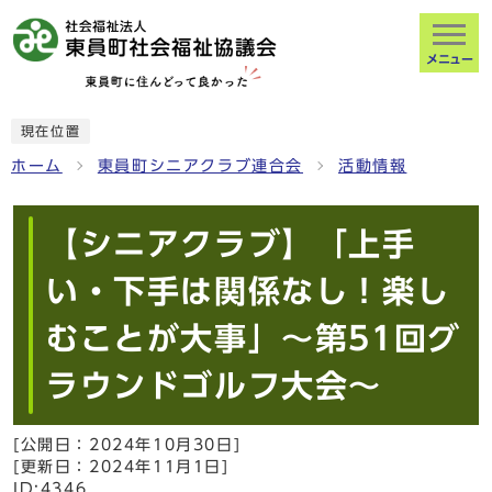
メニュー
現在位置
ホーム
東員町シニアクラブ連合会
活動情報
【シニアクラブ】「上手
い・下手は関係なし！楽し
むことが大事」～第51回グ
ラウンドゴルフ大会～
[公開日：
2024年10月30日
]
[更新日：
2024年11月1日
]
ID:4346