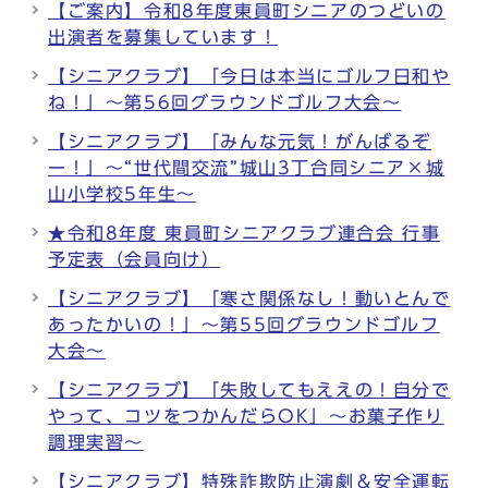
【ご案内】令和8年度東員町シニアのつどいの
出演者を募集しています！
【シニアクラブ】「今日は本当にゴルフ日和や
ね！」～第56回グラウンドゴルフ大会～
【シニアクラブ】「みんな元気！がんばるぞ
ー！」～“世代間交流”城山3丁合同シニア×城
山小学校5年生～
★令和8年度 東員町シニアクラブ連合会 行事
予定表（会員向け）
【シニアクラブ】「寒さ関係なし！動いとんで
あったかいの！」～第55回グラウンドゴルフ
大会～
【シニアクラブ】「失敗してもええの！自分で
やって、コツをつかんだらOK」～お菓子作り
調理実習～
【シニアクラブ】特殊詐欺防止演劇＆安全運転