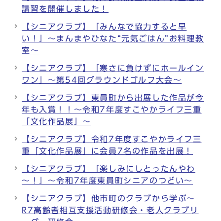
講習を開催しました！
【シニアクラブ】「みんなで協力すると早
い！」～まんまやひなた“元気ごはん”お料理教
室～
【シニアクラブ】「寒さに負けずにホールイン
ワン」～第54回グラウンドゴルフ大会～
【シニアクラブ】東員町から出展した作品が今
年も入賞！！～令和7年度すこやかライフ三重
「文化作品展」～
【シニアクラブ】令和7年度すこやかライフ三
重「文化作品展」に会員7名の作品を出展！
【シニアクラブ】「楽しみにしとったんやわ
～！」～令和7年度東員町シニアのつどい～
【シニアクラブ】他市町のクラブから学ぶ～
R7高齢者相互支援活動研修会・老人クラブリ