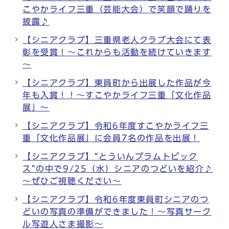
こやかライフ三重（芸能大会）で笑顔で踊りを
披露♪
【シニアクラブ】三重県老人クラブ大会にて表
彰を受賞！～これからも活動を続けていきます
～
【シニアクラブ】東員町から出展した作品が今
年も入賞！！～すこやかライフ三重「文化作品
展」～
【シニアクラブ】令和6年度すこやかライフ三
重「文化作品展」に会員7名の作品を出展！
【シニアクラブ】“とういんプラムトピック
ス”の中で9/25（水）シニアのつどいを紹介♪
～ぜひご視聴ください～
【シニアクラブ】令和6年度東員町シニアのつ
どいの写真の準備ができました！～写真サーク
ル写遊人さま撮影～