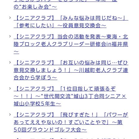
の“お楽しみ会”～
【シニアクラブ】「みんな悩みは同じだね～」
「参考にしたい」～役員意見交換会～
【シニアクラブ】当会の活動を発表～東海・北
陸ブロック老人クラブリーダー研修会in福井県
～
【シニアクラブ】「お互いの悩みは同じ…ぜひ
意見交換しましょう！」～川越町老人クラブ連
合会から学ぼう～
【シニアクラブ】「1位目指して頑張るぞ
～！！」～“世代間交流”城山3丁合同シニア×
城山小学校5年生～
【シニアクラブ】「飛びすぎた！」「パワーが
あってええやないの！すごいことやで」～第
50回グラウンドゴルフ大会～