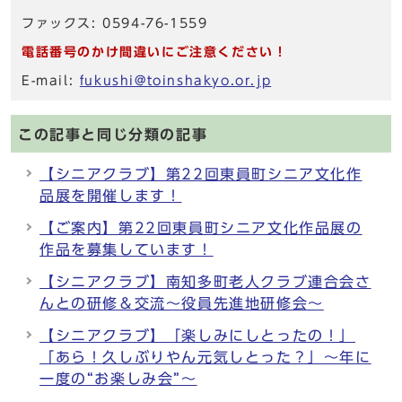
ファックス: 0594-76-1559
電話番号のかけ間違いにご注意ください！
E-mail:
fukushi@toinshakyo.or.jp
この記事と同じ分類の記事
【シニアクラブ】第22回東員町シニア文化作
品展を開催します！
【ご案内】第22回東員町シニア文化作品展の
作品を募集しています！
【シニアクラブ】南知多町老人クラブ連合会さ
んとの研修＆交流～役員先進地研修会～
【シニアクラブ】「楽しみにしとったの！」
「あら！久しぶりやん元気しとった？」～年に
一度の“お楽しみ会”～