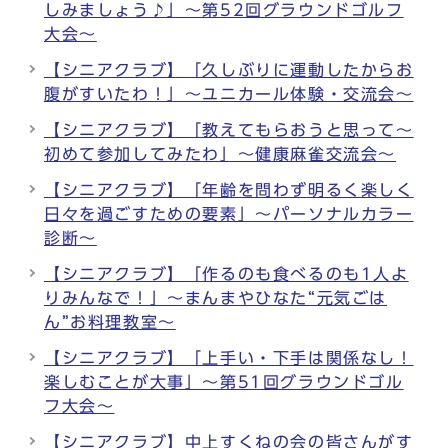
しみましょう♪」～第52回グラウンドゴルフ
大会～
【シニアクラブ】「久しぶりに運動したからお
腹がすいたわ！」～ユニカール体験・交流会～
【シニアクラブ】「教えてもらおうと思って～
初めて参加してみたわ」～健康麻雀交流会～
【シニアクラブ】「年齢を問わず明るく楽しく
日々を過ごすための要素」～パーソナルカラー
診断～
【シニアクラブ】「作るのも食べるのも1人よ
りみんなで！」～まんまやひなた“元気ごは
ん”お料理教室～
【シニアクラブ】「上手い・下手は関係なし！
楽しむことが大事」～第51回グラウンドゴル
フ大会～
【シニアクラブ】中上すくねの会の皆さんがす