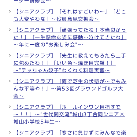
ーダー研修会～
【シニアクラブ】「それはすごいわ～」「どこ
も大変やわな」～役員意見交換会～
【シニアクラブ】「頑張ってたね！本当良かっ
た！」「一生懸命な姿に感動…泣けてきたわ」
～年に一度の“お楽しみ会”～
【シニアクラブ】「先生に教えてもろたら上手
に包めたわ！」「いい色～焼き目完璧！」
～“テッちゃん餃子”わくわく料理実習～
【シニアクラブ】「雨で芝生の状態が…でもみ
んな平等や！」～第53回グラウンドゴルフ大
会～
【シニアクラブ】「ホールインワン目指すで
～！！」～“世代間交流”城山3丁合同シニア×
城山小学校5年生～
【シニアクラブ】「寒さに負けずにみんなで楽