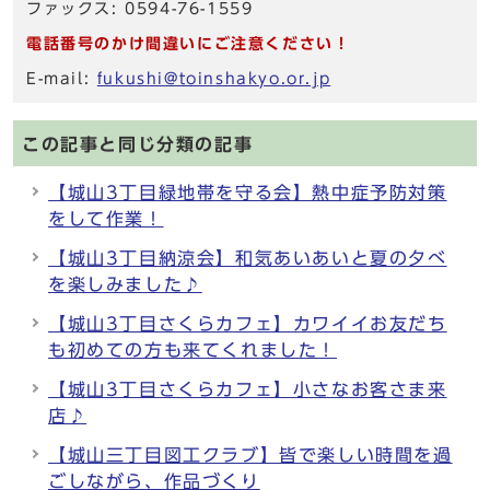
ファックス: 0594-76-1559
電話番号のかけ間違いにご注意ください！
E-mail:
fukushi@toinshakyo.or.jp
この記事と同じ分類の記事
【城山3丁目緑地帯を守る会】熱中症予防対策
をして作業！
【城山3丁目納涼会】和気あいあいと夏の夕べ
を楽しみました♪
【城山3丁目さくらカフェ】カワイイお友だち
も初めての方も来てくれました！
【城山3丁目さくらカフェ】小さなお客さま来
店♪
【城山三丁目図工クラブ】皆で楽しい時間を過
ごしながら、作品づくり