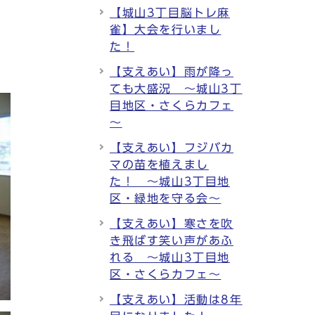
【城山3丁目脳トレ麻
雀】大会を行いまし
た！
【支えあい】雨が降っ
ても大盛況 ～城山3丁
目地区・さくらカフェ
～
【支えあい】フジバカ
マの苗を植えまし
た！ ～城山3丁目地
区・緑地を守る会～
【支えあい】寒さを吹
き飛ばす笑い声があふ
れる ～城山3丁目地
区・さくらカフェ～
【支えあい】活動は8年