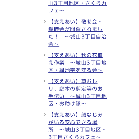
山3丁目地区・さくらカ
フェ～
【支えあい】敬老会・
親睦会が開催されまし
た！ ～城山3丁目自治
会～
【支えあい】秋の花植
え作業 ～城山3丁目地
区・緑地帯を守る会～
【支えあい】草むし
り、庭木の剪定等のお
手伝い ～城山3丁目地
区・お助け隊～
【支えあい】顔なじみ
がいる安心できる場
所 ～城山3丁目地区・
3丁目さくらカフェ～