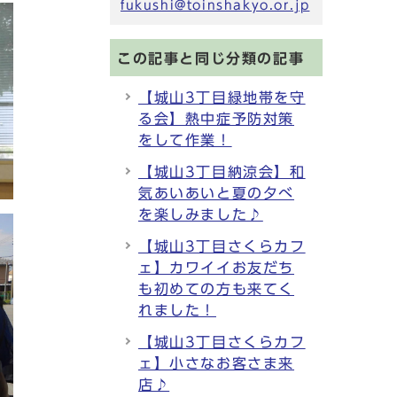
fukushi@toinshakyo.or.jp
この記事と同じ分類の記事
【城山3丁目緑地帯を守
る会】熱中症予防対策
をして作業！
【城山3丁目納涼会】和
気あいあいと夏の夕べ
を楽しみました♪
【城山3丁目さくらカフ
ェ】カワイイお友だち
も初めての方も来てく
れました！
【城山3丁目さくらカフ
ェ】小さなお客さま来
店♪