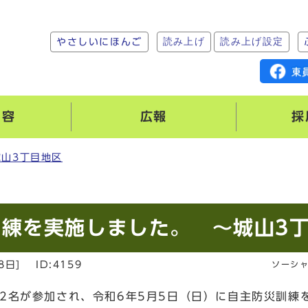
読み上げ
読み上げ設定
やさしいにほんご
内容
広報
採
城山3丁目地区
練を実施しました。 ～城山3
8日
]
ID:4159
ソーシ
2名が参加され、令和6年5月5日（日）に自主防災訓練