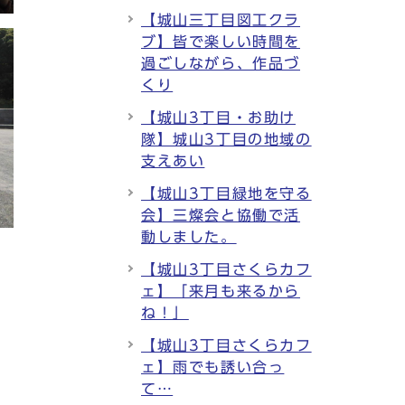
【城山三丁目図工クラ
ブ】皆で楽しい時間を
過ごしながら、作品づ
くり
【城山3丁目・お助け
隊】城山3丁目の地域の
支えあい
【城山3丁目緑地を守る
会】三燦会と協働で活
動しました。
【城山3丁目さくらカフ
ェ】「来月も来るから
ね！」
【城山3丁目さくらカフ
ェ】雨でも誘い合っ
て…