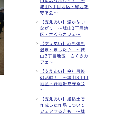
目になりました！ ～
城山3丁目地区・緑地を
守る会～
【支えあい】温かなつ
ながり ～城山3丁目地
区・さくらカフェ～
【支えあい】心も体も
温まりました♪ ～城
山3丁目地区・さくらカ
フェ～
【支えあい】今年最後
の活動！ ～城山3丁目
地区・緑地帯を守る会
～
【支えあい】紙粘土で
作成した作品について
シェアする方も ～城