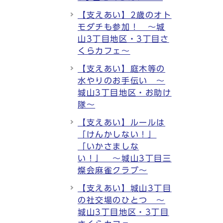
【支えあい】2歳のオト
モダチも参加！ ～城
山3丁目地区・3丁目さ
くらカフェ～
【支えあい】庭木等の
水やりのお手伝い ～
城山3丁目地区・お助け
隊～
【支えあい】ルールは
「けんかしない！」
「いかさましな
い！」 ～城山3丁目三
燦会麻雀クラブ～
【支えあい】城山3丁目
の社交場のひとつ ～
城山3丁目地区・3丁目