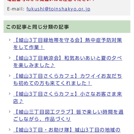
E-mail:
fukushi@toinshakyo.or.jp
この記事と同じ分類の記事
【城山3丁目緑地帯を守る会】熱中症予防対策
をして作業！
【城山3丁目納涼会】和気あいあいと夏の夕べ
を楽しみました♪
【城山3丁目さくらカフェ】カワイイお友だち
も初めての方も来てくれました！
【城山3丁目さくらカフェ】小さなお客さま来
店♪
【城山三丁目図工クラブ】皆で楽しい時間を過
ごしながら、作品づくり
【城山3丁目・お助け隊】城山3丁目の地域の