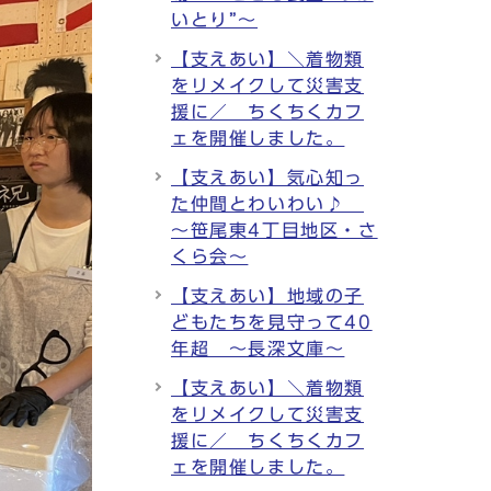
いとり”～
【支えあい】＼着物類
をリメイクして災害支
援に／ ちくちくカフ
ェを開催しました。
【支えあい】気心知っ
た仲間とわいわい♪
～笹尾東4丁目地区・さ
くら会～
【支えあい】地域の子
どもたちを見守って40
年超 ～長深文庫～
【支えあい】＼着物類
をリメイクして災害支
援に／ ちくちくカフ
ェを開催しました。