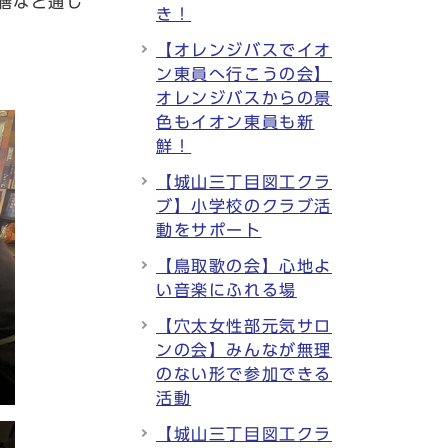
膳など通し
き！
【オレンジバスでイオ
ン東員へ行こうの会】
オレンジバスからの景
色もイオン東員も新
鮮！
【城山三丁目図工クラ
ブ】小学校のクラブ活
動をサポート
【鳥取歌の会】心地よ
い音楽にふれる場
【穴太女性部元気サロ
ンの会】みんなが無理
のない形で参加できる
活動
【城山三丁目図工クラ