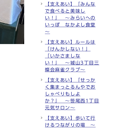
【支えあい】「みんな
で食べると美味し
い！」 ～みらいへの
いっぽ なかよし食堂
～
【支えあい】ルールは
「けんかしない！」
「いかさましな
い！」 ～城山3丁目三
燦会麻雀クラブ～
【支えあい】「せっか
く集まっとるんやでお
しゃべりもしよ
か？」 ～笹尾西1丁目
元気サロン～
【支えあい】歩いて行
けるつながりの場 ～