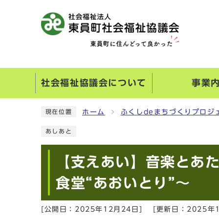
社会福祉協議会について
事業
ホーム
ふくしdeまちづくりプロジ
現在位置
あしあと
【支えあい】音楽とあ
食堂“あおいとり”～
[公開日：
2025年12月24日
]
[更新日：
2025年