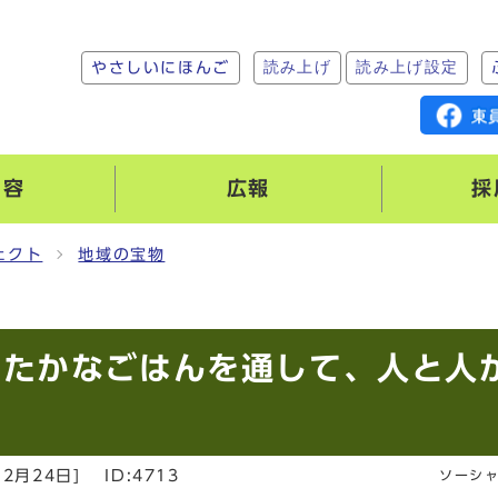
読み上げ
読み上げ設定
やさしいにほんご
内容
広報
採
ェクト
地域の宝物
たたかなごはんを通して、人と人
12月24日
]
ID:4713
ソーシ