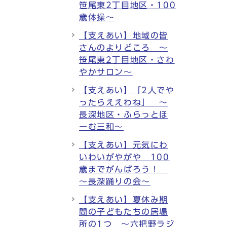
笹尾東2丁目地区・100
歳体操～
【支えあい】地域の皆
さんのよりどころ ～
笹尾東2丁目地区・さわ
やかサロン～
【支えあい】「2人でや
ったらええわね」 ～
長深地区・ふらっとほ
ーむ三和～
【支えあい】元気にわ
いわいがやがや 100
歳までがんばろう！
～長深踊りの会～
【支えあい】夏休み期
間の子どもたちの居場
所の1つ ～六把野ラジ