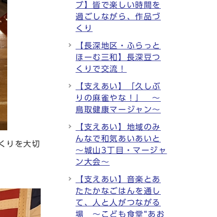
ブ】皆で楽しい時間を
過ごしながら、作品づ
くり
【長深地区・ふらっと
ほーむ三和】長深豆つ
くりで交流！
【支えあい】「久しぶ
りの麻雀やな！」 ～
鳥取健康マージャン～
【支えあい】地域のみ
んなで和気あいあいと
くりを大切
～城山3丁目・マージャ
ン大会～
【支えあい】音楽とあ
たたかなごはんを通し
て、人と人がつながる
場 ～こども食堂“あお