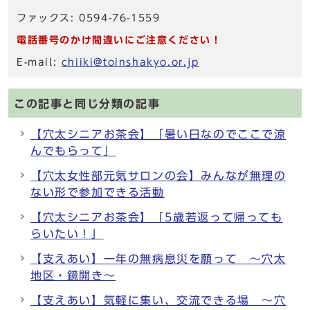
ファックス: 0594-76-1559
電話番号のかけ間違いにご注意ください！
E-mail:
chiiki@toinshakyo.or.jp
この記事と同じ分類の記事
【穴太シニアお茶会】「暑い日なのでここで涼
んでもらって」
【穴太女性部元気サロンの会】みんなが無理の
ない形で参加できる活動
【穴太シニアお茶会】「5歳若返って帰っても
らいたい！」
【支えあい】一年の無病息災を願って ～穴太
地区・鏡開き～
【支えあい】気軽に集い、交流できる場 ～穴