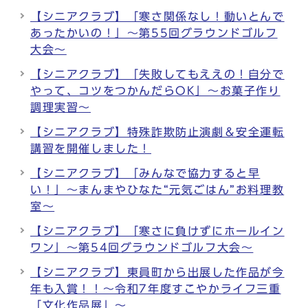
【シニアクラブ】「寒さ関係なし！動いとんで
あったかいの！」～第55回グラウンドゴルフ
大会～
【シニアクラブ】「失敗してもええの！自分で
やって、コツをつかんだらOK」～お菓子作り
調理実習～
【シニアクラブ】特殊詐欺防止演劇＆安全運転
講習を開催しました！
【シニアクラブ】「みんなで協力すると早
い！」～まんまやひなた“元気ごはん”お料理教
室～
【シニアクラブ】「寒さに負けずにホールイン
ワン」～第54回グラウンドゴルフ大会～
【シニアクラブ】東員町から出展した作品が今
年も入賞！！～令和7年度すこやかライフ三重
「文化作品展」～