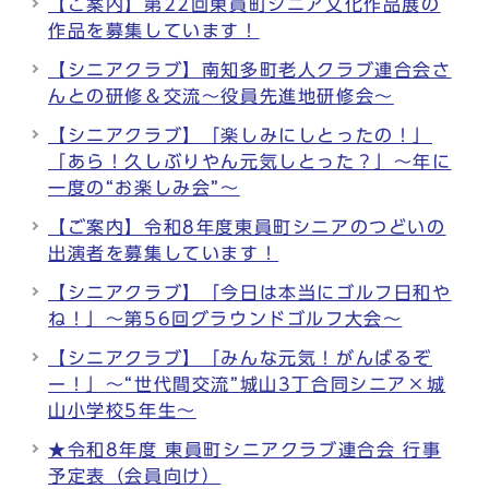
【ご案内】第22回東員町シニア文化作品展の
作品を募集しています！
【シニアクラブ】南知多町老人クラブ連合会さ
んとの研修＆交流～役員先進地研修会～
【シニアクラブ】「楽しみにしとったの！」
「あら！久しぶりやん元気しとった？」～年に
一度の“お楽しみ会”～
【ご案内】令和8年度東員町シニアのつどいの
出演者を募集しています！
【シニアクラブ】「今日は本当にゴルフ日和や
ね！」～第56回グラウンドゴルフ大会～
【シニアクラブ】「みんな元気！がんばるぞ
ー！」～“世代間交流”城山3丁合同シニア×城
山小学校5年生～
★令和8年度 東員町シニアクラブ連合会 行事
予定表（会員向け）