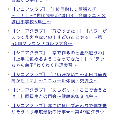
合会から学ぼう～
【シニアクラブ】「1位目指して頑張るぞ
～！！」～“世代間交流”城山3丁合同シニア×
城山小学校5年生～
【シニアクラブ】「飛びすぎた！」「パワーが
あってええやないの！すごいことやで」～第
50回グラウンドゴルフ大会～
【シニアクラブ】「家で作るのと全然違うわ」
「上手に包めるようになってきた！」～“テッ
ちゃん餃子”わくわく料理実習～
【シニアクラブ】「いい汗かいた～明日は筋肉
痛かも！？」～ユニカール体験・交流会～
【シニアクラブ】「久しぶり～！ここで会うと
は！」同級生との再会～健康麻雀交流会～
【シニアクラブ】寒さに負けずみんなで体を動
かそう！今年度最後の行事★～第49回グラウ