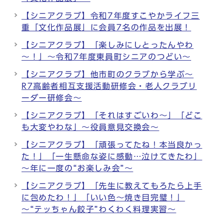
【シニアクラブ】令和7年度すこやかライフ三
重「文化作品展」に会員7名の作品を出展！
【シニアクラブ】「楽しみにしとったんやわ
～！」～令和7年度東員町シニアのつどい～
【シニアクラブ】他市町のクラブから学ぶ～
R7高齢者相互支援活動研修会・老人クラブリ
ーダー研修会～
【シニアクラブ】「それはすごいわ～」「どこ
も大変やわな」～役員意見交換会～
【シニアクラブ】「頑張ってたね！本当良かっ
た！」「一生懸命な姿に感動…泣けてきたわ」
～年に一度の“お楽しみ会”～
【シニアクラブ】「先生に教えてもろたら上手
に包めたわ！」「いい色～焼き目完璧！」
～“テッちゃん餃子”わくわく料理実習～