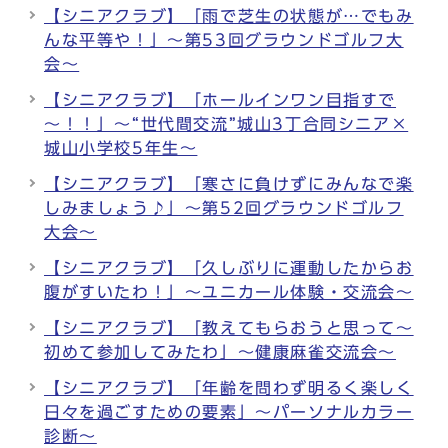
【シニアクラブ】「雨で芝生の状態が…でもみ
んな平等や！」～第53回グラウンドゴルフ大
会～
【シニアクラブ】「ホールインワン目指すで
～！！」～“世代間交流”城山3丁合同シニア×
城山小学校5年生～
【シニアクラブ】「寒さに負けずにみんなで楽
しみましょう♪」～第52回グラウンドゴルフ
大会～
【シニアクラブ】「久しぶりに運動したからお
腹がすいたわ！」～ユニカール体験・交流会～
【シニアクラブ】「教えてもらおうと思って～
初めて参加してみたわ」～健康麻雀交流会～
【シニアクラブ】「年齢を問わず明るく楽しく
日々を過ごすための要素」～パーソナルカラー
診断～