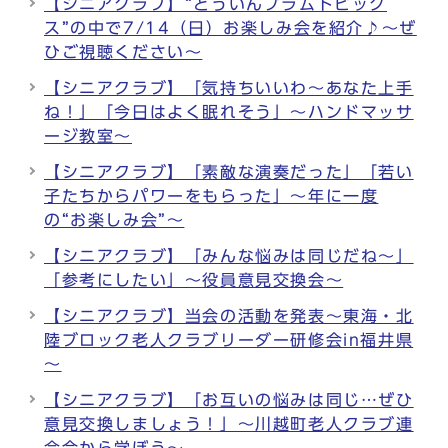
【シニアクラブ】“とういんプラムトピック
ス”の中で7/14（日）お楽しみ会を紹介♪～ぜ
ひご視聴ください～
【シニアクラブ】「気持ちいいわ～あなた上手
ね！」「今日はよく眠れそう」～ハンドマッサ
ージ教室～
【シニアクラブ】「素敵な演奏だった」「若い
子たちからパワーをもらった」～年に一度
の“お楽しみ会”～
【シニアクラブ】「みんな悩みは同じだね～」
「参考にしたい」～役員意見交換会～
【シニアクラブ】当会の活動を発表～東海・北
陸ブロック老人クラブリーダー研修会in福井県
～
【シニアクラブ】「お互いの悩みは同じ…ぜひ
意見交換しましょう！」～川越町老人クラブ連