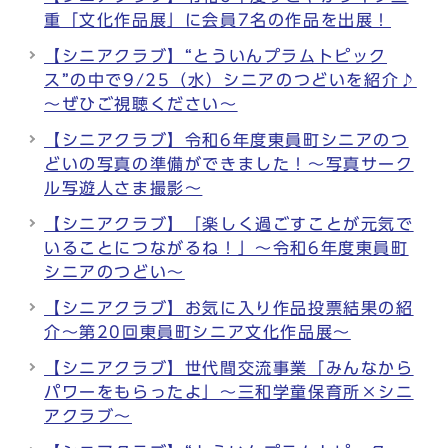
重「文化作品展」に会員7名の作品を出展！
【シニアクラブ】“とういんプラムトピック
ス”の中で9/25（水）シニアのつどいを紹介♪
～ぜひご視聴ください～
【シニアクラブ】令和6年度東員町シニアのつ
どいの写真の準備ができました！～写真サーク
ル写遊人さま撮影～
【シニアクラブ】「楽しく過ごすことが元気で
いることにつながるね！」～令和6年度東員町
シニアのつどい～
【シニアクラブ】お気に入り作品投票結果の紹
介～第20回東員町シニア文化作品展～
【シニアクラブ】世代間交流事業「みんなから
パワーをもらったよ」～三和学童保育所×シニ
アクラブ～