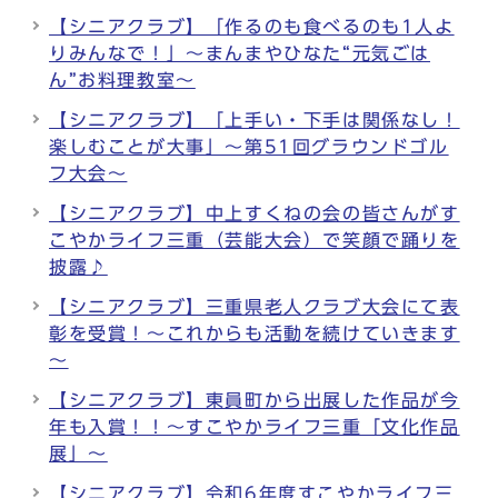
【シニアクラブ】「作るのも食べるのも1人よ
りみんなで！」～まんまやひなた“元気ごは
ん”お料理教室～
【シニアクラブ】「上手い・下手は関係なし！
楽しむことが大事」～第51回グラウンドゴル
フ大会～
【シニアクラブ】中上すくねの会の皆さんがす
こやかライフ三重（芸能大会）で笑顔で踊りを
披露♪
【シニアクラブ】三重県老人クラブ大会にて表
彰を受賞！～これからも活動を続けていきます
～
【シニアクラブ】東員町から出展した作品が今
年も入賞！！～すこやかライフ三重「文化作品
展」～
【シニアクラブ】令和6年度すこやかライフ三