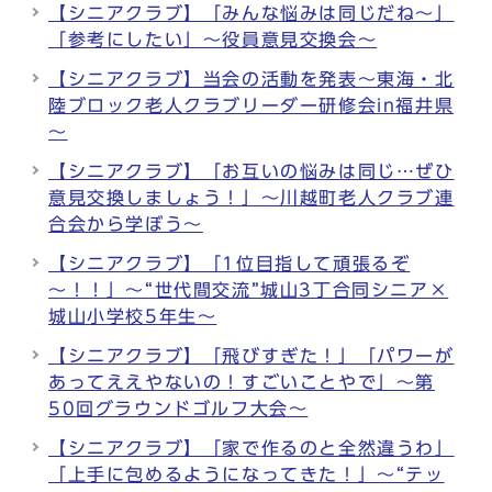
【シニアクラブ】「みんな悩みは同じだね～」
「参考にしたい」～役員意見交換会～
【シニアクラブ】当会の活動を発表～東海・北
陸ブロック老人クラブリーダー研修会in福井県
～
【シニアクラブ】「お互いの悩みは同じ…ぜひ
意見交換しましょう！」～川越町老人クラブ連
合会から学ぼう～
【シニアクラブ】「1位目指して頑張るぞ
～！！」～“世代間交流”城山3丁合同シニア×
城山小学校5年生～
【シニアクラブ】「飛びすぎた！」「パワーが
あってええやないの！すごいことやで」～第
50回グラウンドゴルフ大会～
【シニアクラブ】「家で作るのと全然違うわ」
「上手に包めるようになってきた！」～“テッ