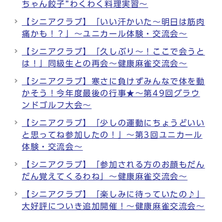
ちゃん餃子”わくわく料理実習～
【シニアクラブ】「いい汗かいた～明日は筋肉
痛かも！？」～ユニカール体験・交流会～
【シニアクラブ】「久しぶり～！ここで会うと
は！」同級生との再会～健康麻雀交流会～
【シニアクラブ】寒さに負けずみんなで体を動
かそう！今年度最後の行事★～第49回グラウ
ンドゴルフ大会～
【シニアクラブ】「少しの運動にちょうどいい
と思ってね参加したの！」～第3回ユニカール
体験・交流会～
【シニアクラブ】「参加される方のお顔もだん
だん覚えてくるわね」～健康麻雀交流会～
【シニアクラブ】「楽しみに待っていたの♪」
大好評についき追加開催！～健康麻雀交流会～