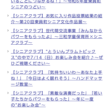
いることにつながるね！」～令和6年度東員町
シニアのつどい～
【シニアクラブ】お気に入り作品投票結果の紹
介～第20回東員町シニア文化作品展～
【シニアクラブ】世代間交流事業「みんなから
パワーをもらったよ」～三和学童保育所×シニ
アクラブ～
【シニアクラブ】“とういんプラムトピック
ス”の中で7/14（日）お楽しみ会を紹介♪～ぜ
ひご視聴ください～
【シニアクラブ】「気持ちいいわ～あなた上手
ね！」「今日はよく眠れそう」～ハンドマッサ
ージ教室～
【シニアクラブ】「素敵な演奏だった」「若い
子たちからパワーをもらった」～年に一度
の“お楽しみ会”～