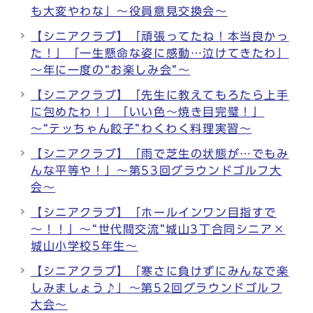
も大変やわな」～役員意見交換会～
【シニアクラブ】「頑張ってたね！本当良かっ
た！」「一生懸命な姿に感動…泣けてきたわ」
～年に一度の“お楽しみ会”～
【シニアクラブ】「先生に教えてもろたら上手
に包めたわ！」「いい色～焼き目完璧！」
～“テッちゃん餃子”わくわく料理実習～
【シニアクラブ】「雨で芝生の状態が…でもみ
んな平等や！」～第53回グラウンドゴルフ大
会～
【シニアクラブ】「ホールインワン目指すで
～！！」～“世代間交流”城山3丁合同シニア×
城山小学校5年生～
【シニアクラブ】「寒さに負けずにみんなで楽
しみましょう♪」～第52回グラウンドゴルフ
大会～