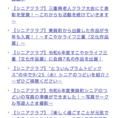
【シニアクラブ】三重県老人クラブ大会にて表
彰を受賞！～これからも活動を続けていきます
～
【シニアクラブ】東員町から出展した作品が今
年も入賞！！～すこやかライフ三重「文化作品
展」～
【シニアクラブ】令和6年度すこやかライフ三
重「文化作品展」に会員7名の作品を出展！
【シニアクラブ】“とういんプラムトピック
ス”の中で9/25（水）シニアのつどいを紹介♪
～ぜひご視聴ください～
【シニアクラブ】令和6年度東員町シニアのつ
どいの写真の準備ができました！～写真サーク
ル写遊人さま撮影～
【シニアクラブ】「楽しく過ごすことが元気で