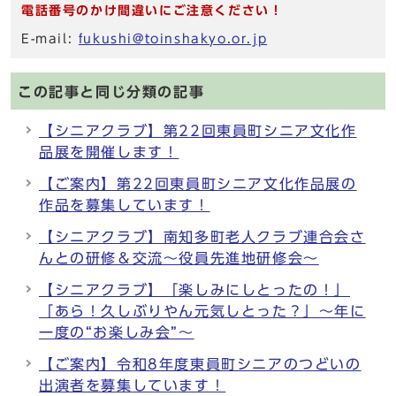
電話番号のかけ間違いにご注意ください！
E-mail:
fukushi@toinshakyo.or.jp
この記事と同じ分類の記事
【シニアクラブ】第22回東員町シニア文化作
品展を開催します！
【ご案内】第22回東員町シニア文化作品展の
作品を募集しています！
【シニアクラブ】南知多町老人クラブ連合会さ
んとの研修＆交流～役員先進地研修会～
【シニアクラブ】「楽しみにしとったの！」
「あら！久しぶりやん元気しとった？」～年に
一度の“お楽しみ会”～
【ご案内】令和8年度東員町シニアのつどいの
出演者を募集しています！