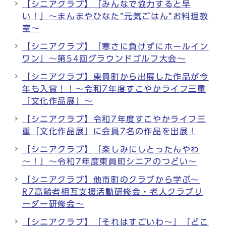
【シニアクラブ】「みんなで協力すると早
い！」～まんまやひなた“元気ごはん”お料理教
室～
【シニアクラブ】「寒さに負けずにホールイン
ワン」～第54回グラウンドゴルフ大会～
【シニアクラブ】東員町から出展した作品が今
年も入賞！！～令和7年度すこやかライフ三重
「文化作品展」～
【シニアクラブ】令和7年度すこやかライフ三
重「文化作品展」に会員7名の作品を出展！
【シニアクラブ】「楽しみにしとったんやわ
～！」～令和7年度東員町シニアのつどい～
【シニアクラブ】他市町のクラブから学ぶ～
R7高齢者相互支援活動研修会・老人クラブリ
ーダー研修会～
【シニアクラブ】「それはすごいわ～」「どこ