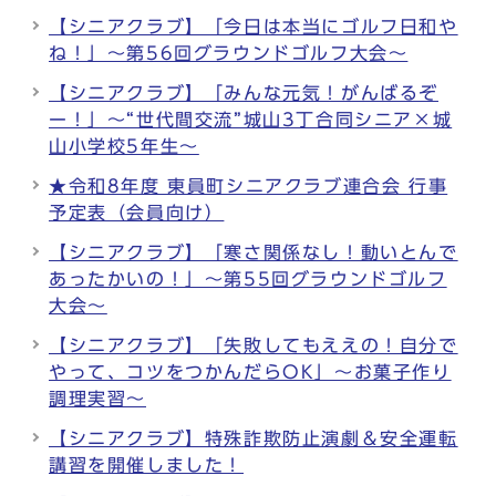
【シニアクラブ】「今日は本当にゴルフ日和や
ね！」～第56回グラウンドゴルフ大会～
【シニアクラブ】「みんな元気！がんばるぞ
ー！」～“世代間交流”城山3丁合同シニア×城
山小学校5年生～
★令和8年度 東員町シニアクラブ連合会 行事
予定表（会員向け）
【シニアクラブ】「寒さ関係なし！動いとんで
あったかいの！」～第55回グラウンドゴルフ
大会～
【シニアクラブ】「失敗してもええの！自分で
やって、コツをつかんだらOK」～お菓子作り
調理実習～
【シニアクラブ】特殊詐欺防止演劇＆安全運転
講習を開催しました！