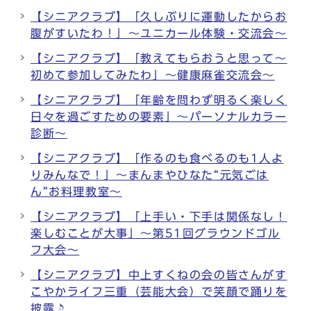
【シニアクラブ】「久しぶりに運動したからお
腹がすいたわ！」～ユニカール体験・交流会～
【シニアクラブ】「教えてもらおうと思って～
初めて参加してみたわ」～健康麻雀交流会～
【シニアクラブ】「年齢を問わず明るく楽しく
日々を過ごすための要素」～パーソナルカラー
診断～
【シニアクラブ】「作るのも食べるのも1人よ
りみんなで！」～まんまやひなた“元気ごは
ん”お料理教室～
【シニアクラブ】「上手い・下手は関係なし！
楽しむことが大事」～第51回グラウンドゴル
フ大会～
【シニアクラブ】中上すくねの会の皆さんがす
こやかライフ三重（芸能大会）で笑顔で踊りを
披露♪