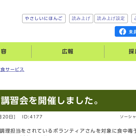
読み上げ
読み上げ設定
やさしいにほんご
内容
広報
採
配食サービス
防講習会を開催しました。
月20日
]
ID:4177
ソーシ
調理担当をされているボランティアさんを対象に食中毒