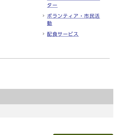
ター
ボランティア・市民活
動
配食サービス