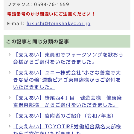
ファックス: 0594-76-1559
電話番号のかけ間違いにご注意ください！
E-mail:
fukushi@toinshakyo.or.jp
この記事と同じ分類の記事
【支えあい】東員町でフォークソングを歌おう
会様からご寄付をいただきました。
【支えあい】ユニー株式会社“小さな善意で大
きな愛の輪”運動ピアゴ東員店様からご寄付を
いただきました。
【支えあい】笹尾西4丁目 健遊会様 健康麻
雀倶楽部様 からご寄付をいただきました。
【支えあい】寄附者のご紹介（令和7年度）
【支えあい】TOYOTIRE労働組合桑名支部様
からご寄付をいただきました。