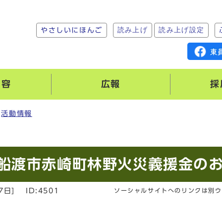
読み上げ
読み上げ設定
やさしいにほんご
内容
広報
採
活動情報
船渡市赤崎町林野火災義援金の
7日
]
ID:4501
ソーシャルサイトへのリンクは別ウ