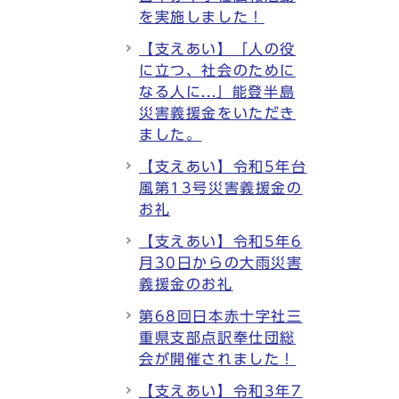
を実施しました！
【支えあい】「人の役
に立つ、社会のために
なる人に...」能登半島
災害義援金をいただき
ました。
【支えあい】令和5年台
風第13号災害義援金の
お礼
【支えあい】令和5年6
月30日からの大雨災害
義援金のお礼
第68回日本赤十字社三
重県支部点訳奉仕団総
会が開催されました！
【支えあい】令和3年7